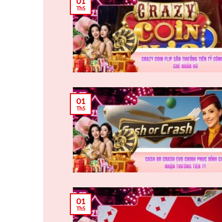
01
Th5
01
Th5
01
Th5