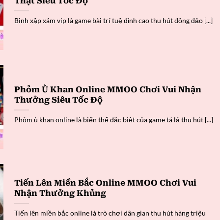
Thật Siêu Tốc Độ
Binh xập xám vip là game bài trí tuệ đỉnh cao thu hút đông đảo [...]
Phỏm Ù Khan Online MMOO Chơi Vui Nhận
Thưởng Siêu Tốc Độ
Phỏm ù khan online là biến thể đặc biệt của game tá lả thu hút [...]
Tiến Lên Miền Bắc Online MMOO Chơi Vui
Nhận Thưởng Khủng
Tiến lên miền bắc online là trò chơi dân gian thu hút hàng triệu