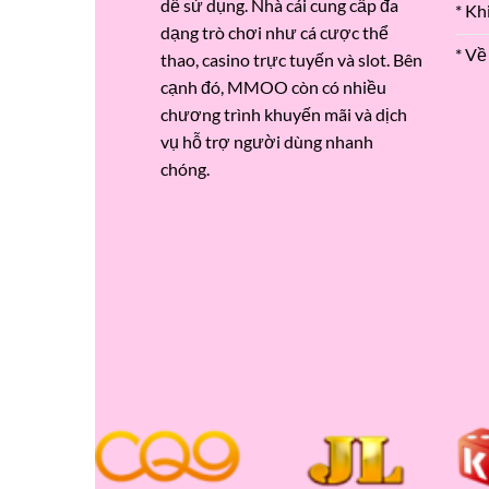
dễ sử dụng. Nhà cái cung cấp đa
* Kh
dạng trò chơi như cá cược thể
* Về
thao, casino trực tuyến và slot. Bên
cạnh đó, MMOO còn có nhiều
chương trình khuyến mãi và dịch
vụ hỗ trợ người dùng nhanh
chóng.