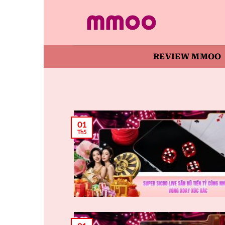
Bỏ
qua
nội
dung
REVIEW MMOO
01
Th5