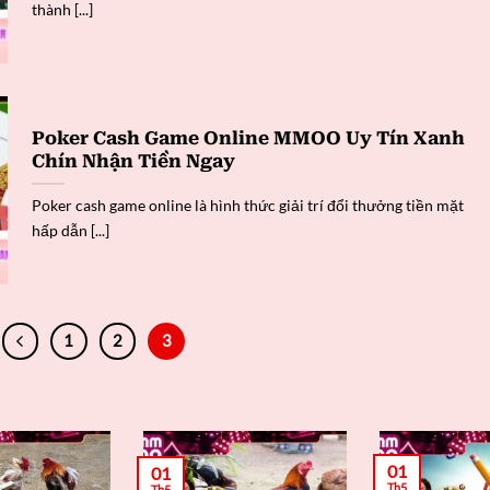
thành [...]
Poker Cash Game Online MMOO Uy Tín Xanh
Chín Nhận Tiền Ngay
Poker cash game online là hình thức giải trí đổi thưởng tiền mặt
hấp dẫn [...]
1
2
3
01
01
Th5
Th5