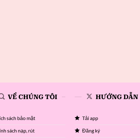
VỀ CHÚNG TÔI
HƯỚNG DẪN
ích sách bảo mật
Tải app
ính sách nạp, rút
Đăng ký