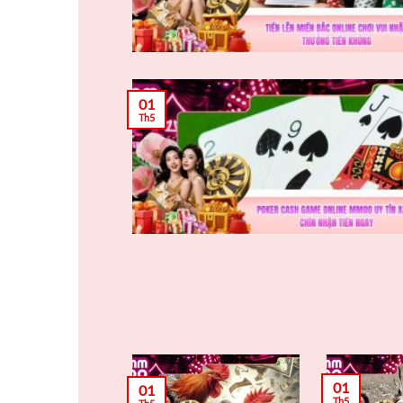
01
Th5
01
01
Th5