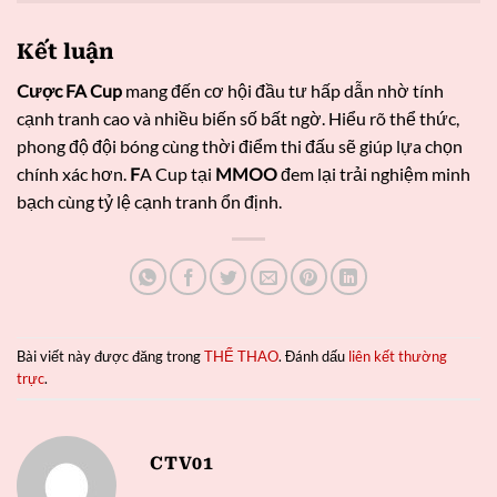
Kết luận
Cược FA Cup
mang đến cơ hội đầu tư hấp dẫn nhờ tính
cạnh tranh cao và nhiều biến số bất ngờ. Hiểu rõ thể thức,
phong độ đội bóng cùng thời điểm thi đấu sẽ giúp lựa chọn
chính xác hơn.
F
A Cup tại
MMOO
đem lại trải nghiệm minh
bạch cùng tỷ lệ cạnh tranh ổn định.
Bài viết này được đăng trong
THỂ THAO
. Đánh dấu
liên kết thường
trực
.
CTV01