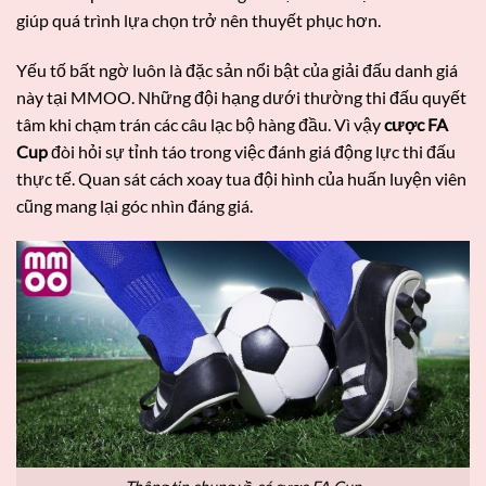
giúp quá trình lựa chọn trở nên thuyết phục hơn.
Yếu tố bất ngờ luôn là đặc sản nổi bật của giải đấu danh giá
này tại MMOO. Những đội hạng dưới thường thi đấu quyết
tâm khi chạm trán các câu lạc bộ hàng đầu. Vì vậy
cược FA
Cup
đòi hỏi sự tỉnh táo trong việc đánh giá động lực thi đấu
thực tế. Quan sát cách xoay tua đội hình của huấn luyện viên
cũng mang lại góc nhìn đáng giá.