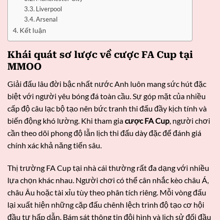
Liverpool
Arsenal
Kết luận
Khái quát sơ lược về cược FA Cup tại
MMOO
Giải đấu lâu đời bậc nhất nước Anh luôn mang sức hút đặc
biệt với người yêu bóng đá toàn cầu. Sự góp mặt của nhiều
cấp độ câu lạc bộ tạo nên bức tranh thi đấu đầy kịch tính và
biến động khó lường. Khi tham gia
cược FA Cup
, người chơi
cần theo dõi phong độ lẫn lịch thi đấu dày đặc để đánh giá
chính xác khả năng tiến sâu.
Thị trường FA Cup tại nhà cái thường rất đa dạng với nhiều
lựa chọn khác nhau. Người chơi có thể cân nhắc kèo châu Á,
châu Âu hoặc tài xỉu tùy theo phân tích riêng. Mỗi vòng đấu
lại xuất hiện những cặp đấu chênh lệch trình độ tạo cơ hội
đầu tư hấp dẫn. Bám sát thông tin đội hình và lịch sử đối đầu