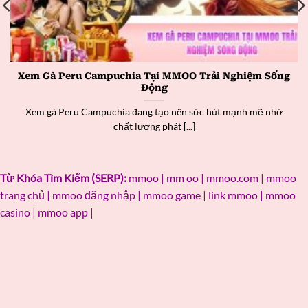
Xem Gà Peru Campuchia Tại MMOO Trải Nghiệm Sống
Động
Xem gà Peru Campuchia đang tạo nên sức hút mạnh mẽ nhờ
chất lượng phát [...]
Từ Khóa Tìm Kiếm (SERP):
mmoo | mm oo | mmoo.com | mmoo
trang chủ | mmoo đăng nhập | mmoo game | link mmoo | mmoo
casino | mmoo app |