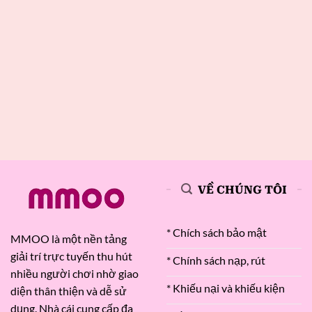
VỀ CHÚNG TÔI
* Chích sách bảo mật
MMOO là một nền tảng
giải trí trực tuyến thu hút
* Chính sách nạp, rút
nhiều người chơi nhờ giao
* Khiếu nại và khiếu kiện
diện thân thiện và dễ sử
dụng. Nhà cái cung cấp đa