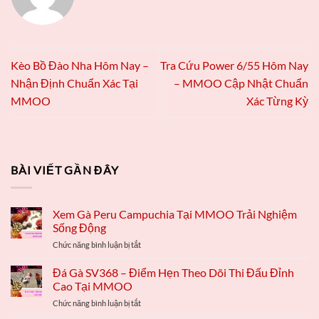
Kèo Bồ Đào Nha Hôm Nay –
Tra Cứu Power 6/55 Hôm Nay
Nhận Định Chuẩn Xác Tại
– MMOO Cập Nhật Chuẩn
MMOO
Xác Từng Kỳ
BÀI VIẾT GẦN ĐÂY
Xem Gà Peru Campuchia Tại MMOO Trải Nghiệm
Sống Động
ở
Chức năng bình luận bị tắt
Xem
Gà
Đá Gà SV368 – Điểm Hẹn Theo Dõi Thi Đấu Đỉnh
Peru
Cao Tại MMOO
Campuchia
ở
Chức năng bình luận bị tắt
Tại
Đá
MMOO