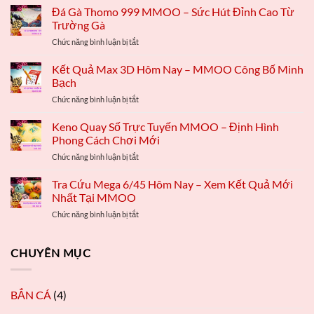
Gà
Đá Gà Thomo 999 MMOO – Sức Hút Đỉnh Cao Từ
Trải
SV368
Nghiệm
Trường Gà
–
Sống
ở
Chức năng bình luận bị tắt
Điểm
Động
Đá
Hẹn
Gà
Kết Quả Max 3D Hôm Nay – MMOO Công Bố Minh
Theo
Thomo
Dõi
Bạch
999
Thi
ở
Chức năng bình luận bị tắt
MMOO
Đấu
Kết
–
Đỉnh
Quả
Keno Quay Số Trực Tuyến MMOO – Định Hình
Sức
Cao
Max
Hút
Phong Cách Chơi Mới
Tại
3D
Đỉnh
MMOO
ở
Chức năng bình luận bị tắt
Hôm
Cao
Keno
Nay
Từ
Quay
Tra Cứu Mega 6/45 Hôm Nay – Xem Kết Quả Mới
–
Trường
Số
MMOO
Nhất Tại MMOO
Gà
Trực
Công
ở
Chức năng bình luận bị tắt
Tuyến
Bố
Tra
MMOO
Minh
Cứu
–
Bạch
Mega
CHUYÊN MỤC
Định
6/45
Hình
Hôm
Phong
Nay
Cách
BẮN CÁ
(4)
–
Chơi
Xem
Mới