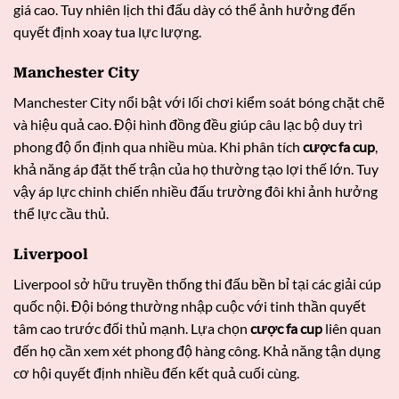
giá cao. Tuy nhiên lịch thi đấu dày có thể ảnh hưởng đến
quyết định xoay tua lực lượng.
Manchester City
Manchester City nổi bật với lối chơi kiểm soát bóng chặt chẽ
và hiệu quả cao. Đội hình đồng đều giúp câu lạc bộ duy trì
phong độ ổn định qua nhiều mùa. Khi phân tích
cược fa cup
,
khả năng áp đặt thế trận của họ thường tạo lợi thế lớn. Tuy
vậy áp lực chinh chiến nhiều đấu trường đôi khi ảnh hưởng
thể lực cầu thủ.
Liverpool
Liverpool sở hữu truyền thống thi đấu bền bỉ tại các giải cúp
quốc nội. Đội bóng thường nhập cuộc với tinh thần quyết
tâm cao trước đối thủ mạnh. Lựa chọn
cược fa cup
liên quan
đến họ cần xem xét phong độ hàng công. Khả năng tận dụng
cơ hội quyết định nhiều đến kết quả cuối cùng.