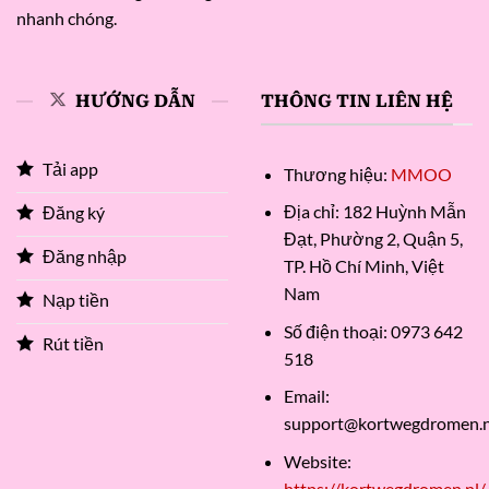
nhanh chóng.
HƯỚNG DẪN
THÔNG TIN LIÊN HỆ
Tải app
Thương hiệu:
MMOO
Địa chỉ:
182 Huỳnh Mẫn
Đăng ký
Đạt, Phường 2, Quận 5,
Đăng nhập
TP. Hồ Chí Minh, Việt
Nam
Nạp tiền
Số điện thoại:
0973 642
Rút tiền
518
Email:
support@kortwegdromen.n
Website:
https://kortwegdromen.nl/