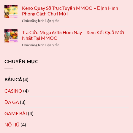
Kết
–
Đỉnh
Quả
Keno Quay Số Trực Tuyến MMOO – Định Hình
Sức
Cao
Max
Hút
Phong Cách Chơi Mới
Tại
3D
Đỉnh
MMOO
ở
Chức năng bình luận bị tắt
Hôm
Cao
Keno
Nay
Từ
Quay
Tra Cứu Mega 6/45 Hôm Nay – Xem Kết Quả Mới
–
Trường
Số
MMOO
Nhất Tại MMOO
Gà
Trực
Công
ở
Chức năng bình luận bị tắt
Tuyến
Bố
Tra
MMOO
Minh
Cứu
–
Bạch
Mega
CHUYÊN MỤC
Định
6/45
Hình
Hôm
Phong
Nay
Cách
BẮN CÁ
(4)
–
Chơi
Xem
Mới
CASINO
(4)
Kết
Quả
Mới
ĐÁ GÀ
(3)
Nhất
Tại
GAME BÀI
(4)
MMOO
NỔ HŨ
(4)