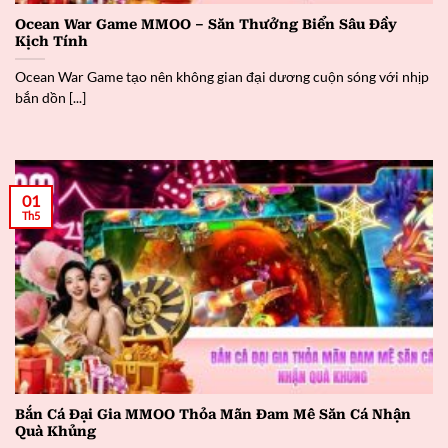
Ocean War Game MMOO – Săn Thưởng Biển Sâu Đầy
Kịch Tính
Ocean War Game tạo nên không gian đại dương cuộn sóng với nhịp
bắn dồn [...]
01
Th5
Bắn Cá Đại Gia MMOO Thỏa Mãn Đam Mê Săn Cá Nhận
Quà Khủng