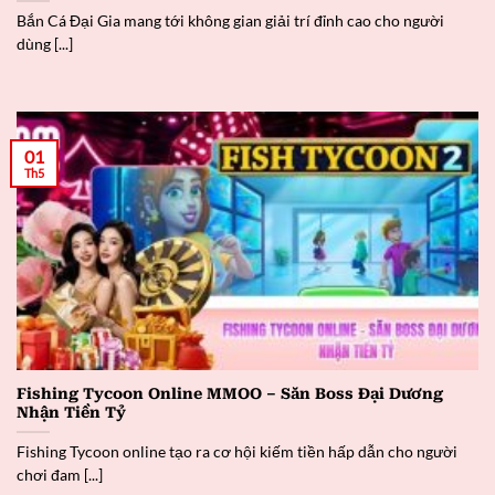
Bắn Cá Đại Gia mang tới không gian giải trí đỉnh cao cho người
dùng [...]
01
Th5
Fishing Tycoon Online MMOO – Săn Boss Đại Dương
Nhận Tiền Tỷ
Fishing Tycoon online tạo ra cơ hội kiếm tiền hấp dẫn cho người
chơi đam [...]