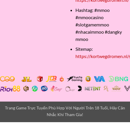
Hashtag: #mmoo
#mmoocasino
#slotgamemmoo
#nhacaimmoo #dangky
mmoo
Sitemap:
https://kortwegdromen.nl/
Trang Game Trực Tuyến Phù Hợp Với Người Trên 18 Tuổi, Hãy Cân
Nhắc Khi Tham Gia!