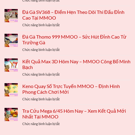
Chức năng bình luận bị tắt
Xem
Gà
Đá Gà SV368 – Điểm Hẹn Theo Dõi Thi Đấu Đỉnh
Peru
Cao Tại MMOO
Campuchia
ở
Chức năng bình luận bị tắt
Tại
Đá
MMOO
Gà
Đá Gà Thomo 999 MMOO – Sức Hút Đỉnh Cao Từ
Trải
SV368
Nghiệm
Trường Gà
–
Sống
ở
Chức năng bình luận bị tắt
Điểm
Động
Đá
Hẹn
Gà
Kết Quả Max 3D Hôm Nay – MMOO Công Bố Minh
Theo
Thomo
Dõi
Bạch
999
Thi
ở
Chức năng bình luận bị tắt
MMOO
Đấu
Kết
–
Đỉnh
Quả
Keno Quay Số Trực Tuyến MMOO – Định Hình
Sức
Cao
Max
Hút
Phong Cách Chơi Mới
Tại
3D
Đỉnh
MMOO
ở
Chức năng bình luận bị tắt
Hôm
Cao
Keno
Nay
Từ
Quay
Tra Cứu Mega 6/45 Hôm Nay – Xem Kết Quả Mới
–
Trường
Số
MMOO
Nhất Tại MMOO
Gà
Trực
Công
ở
Chức năng bình luận bị tắt
Tuyến
Bố
Tra
MMOO
Minh
Cứu
–