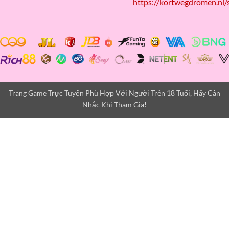
https://kortwegdromen.nl/
Trang Game Trực Tuyến Phù Hợp Với Người Trên 18 Tuổi, Hãy Cân
Nhắc Khi Tham Gia!