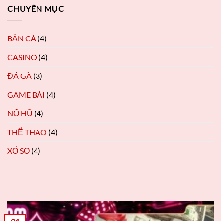
Bạch
Mega
CHUYÊN MỤC
Định
6/45
Hình
Hôm
Phong
Nay
Cách
BẮN CÁ
(4)
–
Chơi
Xem
Mới
CASINO
(4)
Kết
Quả
Mới
ĐÁ GÀ
(3)
Nhất
Tại
GAME BÀI
(4)
MMOO
NỔ HŨ
(4)
THỂ THAO
(4)
XỔ SỐ
(4)