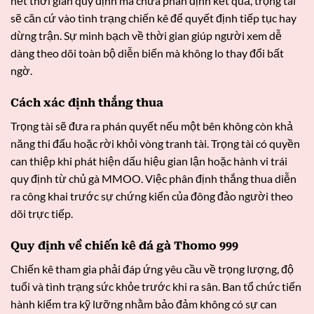
hết thời gian quy định mà chưa phân định kết quả, trọng tài
sẽ căn cứ vào tình trạng chiến kê để quyết định tiếp tục hay
dừng trận. Sự minh bạch về thời gian giúp người xem dễ
dàng theo dõi toàn bộ diễn biến mà không lo thay đổi bất
ngờ.
Cách xác định thắng thua
Trọng tài sẽ đưa ra phán quyết nếu một bên không còn khả
năng thi đấu hoặc rời khỏi vòng tranh tài. Trọng tài có quyền
can thiệp khi phát hiện dấu hiệu gian lận hoặc hành vi trái
quy định từ chủ gà MMOO. Việc phân định thắng thua diễn
ra công khai trước sự chứng kiến của đông đảo người theo
dõi trực tiếp.
Quy định về chiến kê đá gà Thomo 999
Chiến kê tham gia phải đáp ứng yêu cầu về trọng lượng, độ
tuổi và tình trạng sức khỏe trước khi ra sân. Ban tổ chức tiến
hành kiểm tra kỹ lưỡng nhằm bảo đảm không có sự can