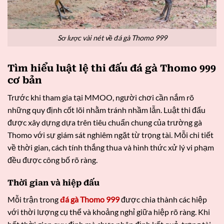
Sơ lược vài nét về đá gà Thomo 999
Tìm hiểu luật lệ thi đấu đá gà Thomo 999
cơ bản
Trước khi tham gia tại MMOO, người chơi cần nắm rõ
những quy định cốt lõi nhằm tránh nhầm lẫn. Luật thi đấu
được xây dựng dựa trên tiêu chuẩn chung của trường gà
Thomo với sự giám sát nghiêm ngặt từ trọng tài. Mỗi chi tiết
về thời gian, cách tính thắng thua và hình thức xử lý vi phạm
đều được công bố rõ ràng.
Thời gian và hiệp đấu
Mỗi trận trong
đá gà Thomo 999
được chia thành các hiệp
với thời lượng cụ thể và khoảng nghỉ giữa hiệp rõ ràng. Khi