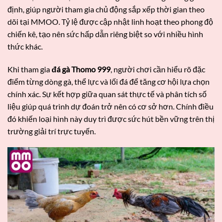
định, giúp người tham gia chủ động sắp xếp thời gian theo
dõi tại MMOO. Tỷ lệ được cập nhật linh hoạt theo phong độ
chiến kê, tạo nên sức hấp dẫn riêng biệt so với nhiều hình
thức khác.
Khi tham gia
đá gà Thomo 999
, người chơi cần hiểu rõ đặc
điểm từng dòng gà, thể lực và lối đá để tăng cơ hội lựa chọn
chính xác. Sự kết hợp giữa quan sát thực tế và phân tích số
liệu giúp quá trình dự đoán trở nên có cơ sở hơn. Chính điều
đó khiến loại hình này duy trì được sức hút bền vững trên thị
trường giải trí trực tuyến.