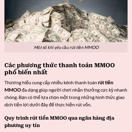
Một số khi yêu cầu rút tiền MMOO
Các phương thức thanh toán MMOO
phổ biến nhất
Thương hiệu cung cấp nhiều kênh thanh toán
rút tiền
MMOO
đa dạng giúp người chơi nhận thưởng cực kỳ nhanh
chóng. Bạn có thể lựa chọn một trong những hình thức giao
dịch tiện lợi dưới đây để thực hiện rút vốn.
Quy trình rút tiền MMOO qua ngân hàng địa
phương uy tín