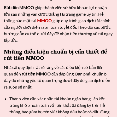
Rút tiền MMOO
giúp thành viên sở hữu khoản lợi nhuận
lớn sau những ván cược thắng tại trang game uy tín. Hệ
thống bảo mật tại
MMOO
giúp quy trình giao dịch tài chính
của người chơi diễn ra an toàn tuyệt đối. Theo dõi các bước
hướng dẫn cụ thể dưới đây để nhận tiền thưởng về túi ngay
lập tức.
Những điều kiện chuẩn bị cần thiết để
rút tiền MMOO
Nhà cái quy định rất rõ ràng về các điều kiện cơ bản liên
quan đến
rút tiền MMOO
cần đáp ứng. Bạn phải chuẩn bị
đầy đủ những yếu tố quan trọng dưới đây để giao dịch diễn
ra suôn sẻ nhất.
Thành viên cần xác nhận tài khoản ngân hàng liên kết
trùng khớp hoàn toàn với tên thật đã đăng ký trên hệ
thống, bao gồm họ tên viết không dấu hoặc có dấu đúng