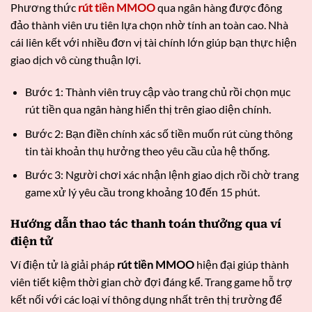
Phương thức
rút tiền MMOO
qua ngân hàng được đông
đảo thành viên ưu tiên lựa chọn nhờ tính an toàn cao. Nhà
cái liên kết với nhiều đơn vị tài chính lớn giúp bạn thực hiện
giao dịch vô cùng thuận lợi.
Bước 1: Thành viên truy cập vào trang chủ rồi chọn mục
rút tiền qua ngân hàng hiển thị trên giao diện chính.
Bước 2: Bạn điền chính xác số tiền muốn rút cùng thông
tin tài khoản thụ hưởng theo yêu cầu của hệ thống.
Bước 3: Người chơi xác nhận lệnh giao dịch rồi chờ trang
game xử lý yêu cầu trong khoảng 10 đến 15 phút.
Hướng dẫn thao tác thanh toán thưởng qua ví
điện tử
Ví điện tử là giải pháp
rút tiền MMOO
hiện đại giúp thành
viên tiết kiệm thời gian chờ đợi đáng kể. Trang game hỗ trợ
kết nối với các loại ví thông dụng nhất trên thị trường để