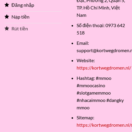
Đạt, Phường 2, Quận 5,
Đăng nhập
TP. Hồ Chí Minh, Việt
Nam
Nạp tiền
Số điện thoại:
0973 642
Rút tiền
518
Email:
support@kortwegdromen.n
Website:
https://kortwegdromen.nl/
Hashtag: #mmoo
#mmoocasino
#slotgamemmoo
#nhacaimmoo #dangky
mmoo
Sitemap:
https://kortwegdromen.nl/