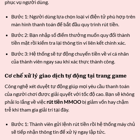
phục vụ người dùng.
Bước 1: Người dùng lựa chọn loại ví điện tử phù hợp trên
màn hình thanh toán để bắt đầu quy trình rút tiền.
Bước 2: Bạn nhập số điểm thưởng muốn quy đổi thành
tiền mặt rồi kiểm tra lại thông tin ví liên kết chính xác.
Bước 3: Hệ thống sẽ tự động chuyển tiền về ví cá nhân
của thành viên ngay sau khi xác thực thành công.
Cơ chế xử lý giao dịch tự động tại trang game
Công nghệ xét duyệt tự động giúp mọi yêu cầu thanh toán
của người chơi được giải quyết với tốc độ cao. Bạn sẽ không
phải lo lắng về việc
rút tiền MMOO
bị giảm vốn hay chậm
trễ khi tham gia giải trí tại đây.
Bước 1: Thành viên gửi lệnh rút tiền rồi hệ thống máy chủ
sẽ tiếp nhận thông tin để xử lý ngay lập tức.