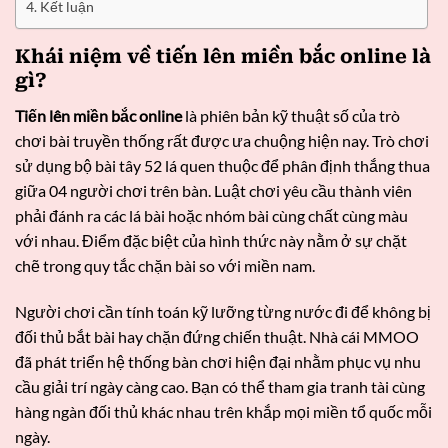
Kết luận
Khái niệm về tiến lên miền bắc online là
gì?
Tiến lên miền bắc online
là phiên bản kỹ thuật số của trò
chơi bài truyền thống rất được ưa chuộng hiện nay. Trò chơi
sử dụng bộ bài tây 52 lá quen thuộc để phân định thắng thua
giữa 04 người chơi trên bàn. Luật chơi yêu cầu thành viên
phải đánh ra các lá bài hoặc nhóm bài cùng chất cùng màu
với nhau. Điểm đặc biệt của hình thức này nằm ở sự chặt
chẽ trong quy tắc chặn bài so với miền nam.
Người chơi cần tính toán kỹ lưỡng từng nước đi để không bị
đối thủ bắt bài hay chặn đứng chiến thuật. Nhà cái MMOO
đã phát triển hệ thống bàn chơi hiện đại nhằm phục vụ nhu
cầu giải trí ngày càng cao. Bạn có thể tham gia tranh tài cùng
hàng ngàn đối thủ khác nhau trên khắp mọi miền tổ quốc mỗi
ngày.