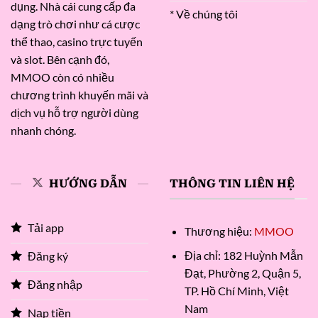
dụng. Nhà cái cung cấp đa
* Về chúng tôi
dạng trò chơi như cá cược
thể thao, casino trực tuyến
và slot. Bên cạnh đó,
MMOO còn có nhiều
chương trình khuyến mãi và
dịch vụ hỗ trợ người dùng
nhanh chóng.
HƯỚNG DẪN
THÔNG TIN LIÊN HỆ
Tải app
Thương hiệu:
MMOO
Địa chỉ:
182 Huỳnh Mẫn
Đăng ký
Đạt, Phường 2, Quận 5,
Đăng nhập
TP. Hồ Chí Minh, Việt
Nam
Nạp tiền