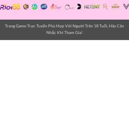
Trang Game Trực Tuyến Phù Hợp Với Người Trên 18 Tuổi, Hãy Cân
Nhắc Khi Tham Gia!