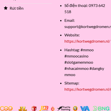
Số điện thoại:
0973 642
Rút tiền
518
Email:
support@kortwegdromen.n
Website:
https://kortwegdromen.nl/
Hashtag: #mmoo
#mmoocasino
#slotgamemmoo
#nhacaimmoo #dangky
mmoo
Sitemap:
https://kortwegdromen.nl/