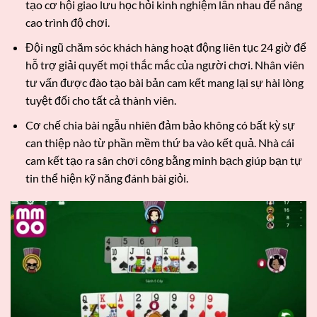
tạo cơ hội giao lưu học hỏi kinh nghiệm lẫn nhau để nâng
cao trình độ chơi.
Đội ngũ chăm sóc khách hàng hoạt động liên tục 24 giờ để
hỗ trợ giải quyết mọi thắc mắc của người chơi. Nhân viên
tư vấn được đào tạo bài bản cam kết mang lại sự hài lòng
tuyệt đối cho tất cả thành viên.
Cơ chế chia bài ngẫu nhiên đảm bảo không có bất kỳ sự
can thiệp nào từ phần mềm thứ ba vào kết quả. Nhà cái
cam kết tạo ra sân chơi công bằng minh bạch giúp bạn tự
tin thể hiện kỹ năng đánh bài giỏi.