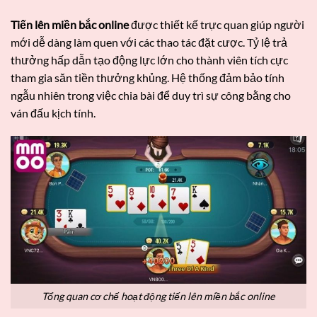
Tiến lên miền bắc online
được thiết kế trực quan giúp người
mới dễ dàng làm quen với các thao tác đặt cược. Tỷ lệ trả
thưởng hấp dẫn tạo động lực lớn cho thành viên tích cực
tham gia săn tiền thưởng khủng. Hệ thống đảm bảo tính
ngẫu nhiên trong việc chia bài để duy trì sự công bằng cho
ván đấu kịch tính.
Tổng quan cơ chế hoạt động tiến lên miền bắc online