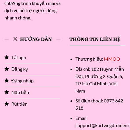
chương trình khuyến mãi và
dịch vụ hỗ trợ người dùng
nhanh chóng.
HƯỚNG DẪN
THÔNG TIN LIÊN HỆ
Tải app
Thương hiệu:
MMOO
Địa chỉ:
182 Huỳnh Mẫn
Đăng ký
Đạt, Phường 2, Quận 5,
Đăng nhập
TP. Hồ Chí Minh, Việt
Nam
Nạp tiền
Số điện thoại:
0973 642
Rút tiền
518
Email:
support@kortwegdromen.n