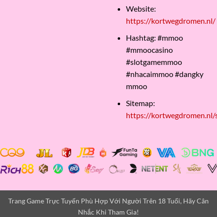
Website:
https://kortwegdromen.nl/
Hashtag: #mmoo
#mmoocasino
#slotgamemmoo
#nhacaimmoo #dangky
mmoo
Sitemap:
https://kortwegdromen.nl/
Trang Game Trực Tuyến Phù Hợp Với Người Trên 18 Tuổi, Hãy Cân
Nhắc Khi Tham Gia!