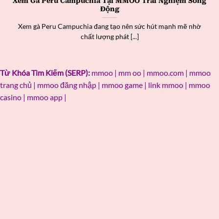
Xem Gà Peru Campuchia Tại MMOO Trải Nghiệm Sống
Động
Xem gà Peru Campuchia đang tạo nên sức hút mạnh mẽ nhờ
chất lượng phát [...]
Từ Khóa Tìm Kiếm (SERP):
mmoo | mm oo | mmoo.com | mmoo
trang chủ | mmoo đăng nhập | mmoo game | link mmoo | mmoo
casino | mmoo app |