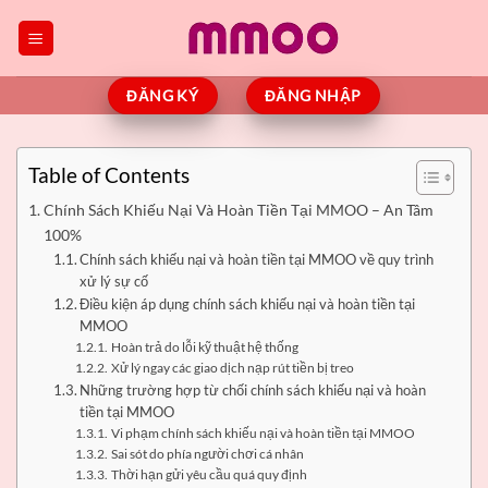
Bỏ
qua
nội
dung
ĐĂNG KÝ
ĐĂNG NHẬP
Table of Contents
Chính Sách Khiếu Nại Và Hoàn Tiền Tại MMOO – An Tâm
100%
Chính sách khiếu nại và hoàn tiền tại MMOO về quy trình
xử lý sự cố
Điều kiện áp dụng chính sách khiếu nại và hoàn tiền tại
MMOO
Hoàn trả do lỗi kỹ thuật hệ thống
Xử lý ngay các giao dịch nạp rút tiền bị treo
Những trường hợp từ chối chính sách khiếu nại và hoàn
tiền tại MMOO
Vi phạm chính sách khiếu nại và hoàn tiền tại MMOO
Sai sót do phía người chơi cá nhân
Thời hạn gửi yêu cầu quá quy định