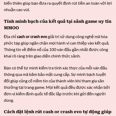
biến thiên giúp bạn đưa ra quyết định rút tiền an toàn với lợi
nhuận cao vút.
Tính minh bạch của kết quả tại sảnh game uy tín
MMOO
Địa chỉ
cash or crash evo
giải trí sử dụng công nghệ mã hóa
phức tạp giúp ngăn chặn mọi hành vi can thiệp vào kết quả.
Thông tin về điểm nổ của 100 ván đấu gần nhất được công
khai rõ ràng trên giao diện chính thức sảnh.
Bạn có thể tự mình kiểm tra tính xác thực của mỗi ván đấu
thông qua mã băm bảo mật cung cấp. Sự minh bạch tuyệt
đối giúp củng cố niềm tin của thành viên khi tham gia săn
thưởng tại trang game. Mọi kết quả đều được xác nhận bởi
đơn vị kiểm định quốc tế độc lập trước khi gửi đến người
dùng.
Cách đặt lệnh rút cash or crash evo tự động giúp