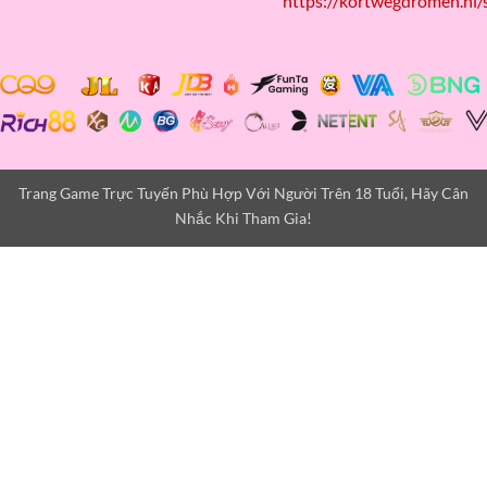
https://kortwegdromen.nl/
Trang Game Trực Tuyến Phù Hợp Với Người Trên 18 Tuổi, Hãy Cân
Nhắc Khi Tham Gia!