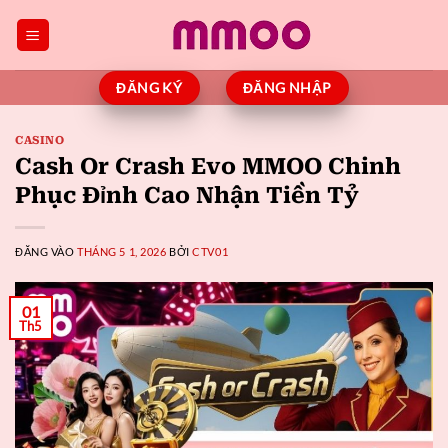
Bỏ
qua
nội
dung
ĐĂNG KÝ
ĐĂNG NHẬP
CASINO
Cash Or Crash Evo MMOO Chinh
Phục Đỉnh Cao Nhận Tiền Tỷ
ĐĂNG VÀO
THÁNG 5 1, 2026
BỞI
CTV01
01
Th5