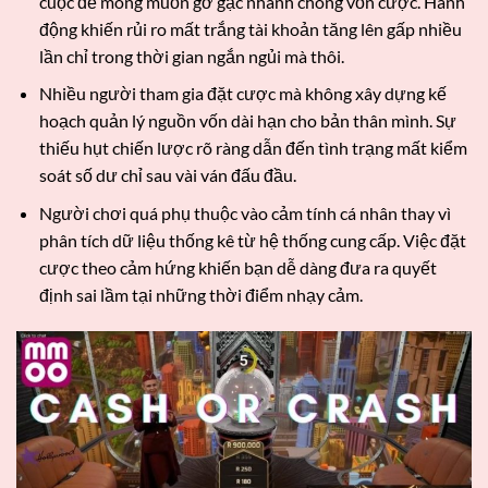
cuộc để mong muốn gỡ gạc nhanh chóng vốn cược. Hành
động khiến rủi ro mất trắng tài khoản tăng lên gấp nhiều
lần chỉ trong thời gian ngắn ngủi mà thôi.
Nhiều người tham gia đặt cược mà không xây dựng kế
hoạch quản lý nguồn vốn dài hạn cho bản thân mình. Sự
thiếu hụt chiến lược rõ ràng dẫn đến tình trạng mất kiểm
soát số dư chỉ sau vài ván đấu đầu.
Người chơi quá phụ thuộc vào cảm tính cá nhân thay vì
phân tích dữ liệu thống kê từ hệ thống cung cấp. Việc đặt
cược theo cảm hứng khiến bạn dễ dàng đưa ra quyết
định sai lầm tại những thời điểm nhạy cảm.