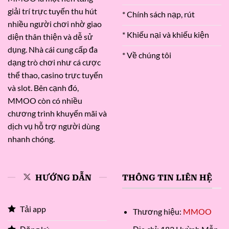
giải trí trực tuyến thu hút
* Chính sách nạp, rút
nhiều người chơi nhờ giao
* Khiếu nại và khiếu kiện
diện thân thiện và dễ sử
dụng. Nhà cái cung cấp đa
* Về chúng tôi
dạng trò chơi như cá cược
thể thao, casino trực tuyến
và slot. Bên cạnh đó,
MMOO còn có nhiều
chương trình khuyến mãi và
dịch vụ hỗ trợ người dùng
nhanh chóng.
HƯỚNG DẪN
THÔNG TIN LIÊN HỆ
Tải app
Thương hiệu:
MMOO