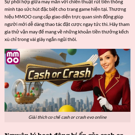
Sự phối hợp giữa may mắn với chiến thuật rút tiền thông
minh tạo sức hút đặc biệt cho trang game hiện tại. Thương
hiệu MMOO cung cấp giao diện trực quan sinh động giúp
người mới dễ dàng thao tác đặt cược ngay tức thì. Hãy tham
gia thử vận may để mang về những khoản tiền thưởng kếch
xù chỉ trong vài giây ngắn ngủi thôi.
Giải thích cơ chế cash or crash evo online