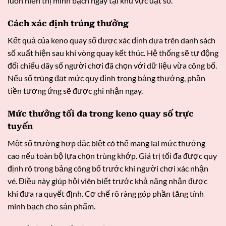
luôn hiển thị minh bạch ngay tại khu vực đặt số.
Cách xác định trúng thưởng
Kết quả của keno quay số
được xác định dựa trên danh sách
số xuất hiện sau khi vòng quay kết thúc. Hệ thống sẽ tự động
đối chiếu dãy số người chơi đã chọn với dữ liệu vừa công bố.
Nếu số trùng đạt mức quy định trong bảng thưởng, phần
tiền tương ứng sẽ được ghi nhận ngay.
Mức thưởng tối đa trong keno quay số trực
tuyến
Một số trường hợp đặc biệt có thể mang lại mức thưởng
cao nếu toàn bộ lựa chọn trùng khớp. Giá trị tối đa được quy
định rõ trong bảng công bố trước khi người chơi xác nhận
vé. Điều này giúp hội viên biết trước khả năng nhận được
khi đưa ra quyết định. Cơ chế rõ ràng góp phần tăng tính
minh bạch cho sản phẩm.