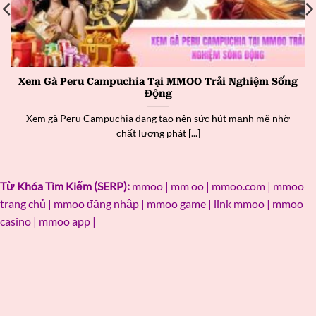
Xem Gà Peru Campuchia Tại MMOO Trải Nghiệm Sống
Động
Xem gà Peru Campuchia đang tạo nên sức hút mạnh mẽ nhờ
chất lượng phát [...]
Từ Khóa Tìm Kiếm (SERP):
mmoo | mm oo | mmoo.com | mmoo
trang chủ | mmoo đăng nhập | mmoo game | link mmoo | mmoo
casino | mmoo app |