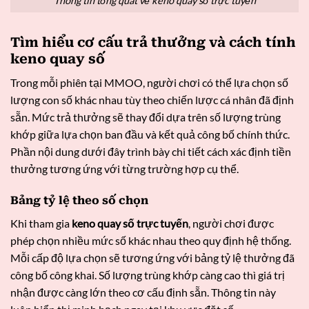
Thông tin tổng quát về keno quay số trực tuyến
Tìm hiểu cơ cấu trả thưởng và cách tính
keno quay số
Trong mỗi phiên tại MMOO, người chơi có thể lựa chọn số
lượng con số khác nhau tùy theo chiến lược cá nhân đã định
sẵn. Mức trả thưởng sẽ thay đổi dựa trên số lượng trùng
khớp giữa lựa chọn ban đầu và kết quả công bố chính thức.
Phần nội dung dưới đây trình bày chi tiết cách xác định tiền
thưởng tương ứng với từng trường hợp cụ thể.
Bảng tỷ lệ theo số chọn
Khi tham gia
keno quay số trực tuyến
, người chơi được
phép chọn nhiều mức số khác nhau theo quy định hệ thống.
Mỗi cấp độ lựa chọn sẽ tương ứng với bảng tỷ lệ thưởng đã
công bố công khai. Số lượng trùng khớp càng cao thì giá trị
nhận được càng lớn theo cơ cấu định sẵn. Thông tin này