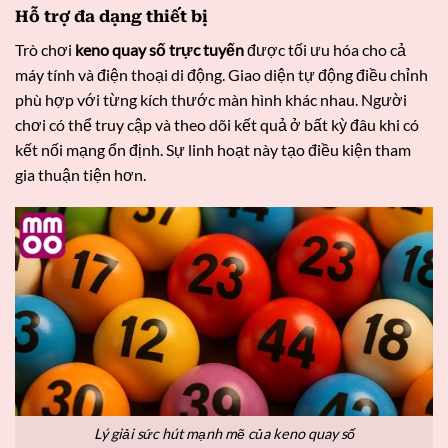
Hỗ trợ đa dạng thiết bị
Trò chơi
keno quay số trực tuyến
được tối ưu hóa cho cả
máy tính và điện thoại di động. Giao diện tự động điều chỉnh
phù hợp với từng kích thước màn hình khác nhau. Người
chơi có thể truy cập và theo dõi kết quả ở bất kỳ đâu khi có
kết nối mạng ổn định. Sự linh hoạt này tạo điều kiện tham
gia thuận tiện hơn.
Lý giải sức hút mạnh mẽ của keno quay số