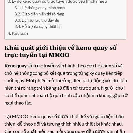
Lý do keno quay số trực tuyến được yêu thích nhiều
Hệ thống quay minh bạch
Giao diện hiển thị rõ ràng
Lịch sử lưu trữ đầy đủ
Hỗ trợ đa dạng thiết bị
Kết luận
Khái quát giới thiệu về keno quay số
trực tuyến tại MMOO
Keno quay số trực tuyến
vận hành theo cơ chế chọn số và
chờ hệ thống công bố kết quả trong từng kỳ quay liên tiếp
suốt ngày. Mỗi phiên mở thưởng diễn ra tự động với dữ liệu
hiển thị rõ ràng trên bảng số điện tử trực quan. Người chơi
có thể quan sát toàn bộ quá trình cập nhật mà không gặp trở
ngại thao tác.
Tại MMOO, keno quay số
được thiết kế với giao diện thân
thiện, dễ theo dõi và tương thích nhiều thiết bị khác nhau.
Các con số xuất hiện sau mỗi vòng quay đều được ghi nhận