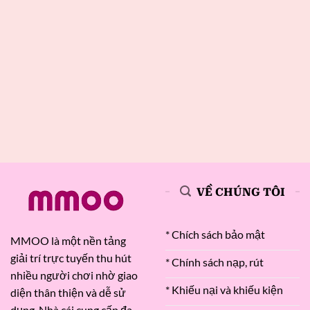
VỀ CHÚNG TÔI
* Chích sách bảo mật
MMOO là một nền tảng
giải trí trực tuyến thu hút
* Chính sách nạp, rút
nhiều người chơi nhờ giao
* Khiếu nại và khiếu kiện
diện thân thiện và dễ sử
dụng. Nhà cái cung cấp đa