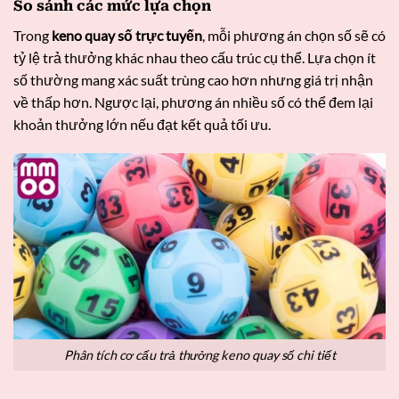
So sánh các mức lựa chọn
Trong
keno quay số trực tuyến
, mỗi phương án chọn số sẽ có
tỷ lệ trả thưởng khác nhau theo cấu trúc cụ thể. Lựa chọn ít
số thường mang xác suất trùng cao hơn nhưng giá trị nhận
về thấp hơn. Ngược lại, phương án nhiều số có thể đem lại
khoản thưởng lớn nếu đạt kết quả tối ưu.
Phân tích cơ cấu trả thưởng keno quay số chi tiết