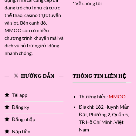
* Về chúng tôi
dạng trò chơi như cá cược
thể thao, casino trực tuyến
và slot. Bên cạnh đó,
MMOO còn có nhiều
chương trình khuyến mãi và
dịch vụ hỗ trợ người dùng
nhanh chóng.
HƯỚNG DẪN
THÔNG TIN LIÊN HỆ
Tải app
Thương hiệu:
MMOO
Địa chỉ:
182 Huỳnh Mẫn
Đăng ký
Đạt, Phường 2, Quận 5,
Đăng nhập
TP. Hồ Chí Minh, Việt
Nam
Nạp tiền