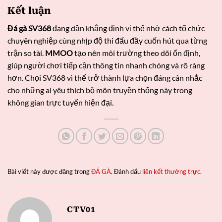
Kết luận
Đá gà SV368
đang dần khẳng định vị thế nhờ cách tổ chức
chuyên nghiệp cùng nhịp độ thi đấu đầy cuốn hút qua từng
trận so tài.
MMOO
tạo nên môi trường theo dõi ổn định,
giúp người chơi tiếp cận thông tin nhanh chóng và rõ ràng
hơn. Chọi SV368 vì thế trở thành lựa chọn đáng cân nhắc
cho những ai yêu thích bộ môn truyền thống này trong
không gian trực tuyến hiện đại.
Bài viết này được đăng trong
ĐÁ GÀ
. Đánh dấu
liên kết thường trực
.
CTV01