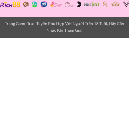
Trang Game Trực Tuyến Phù Hợp Với Người Trên 18 Tuổi, Hãy Cân
Nhắc Khi Tham Gia!