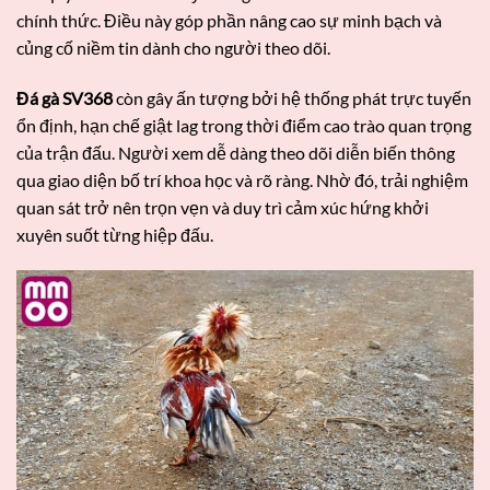
chính thức. Điều này góp phần nâng cao sự minh bạch và
củng cố niềm tin dành cho người theo dõi.
Đá gà SV368
còn gây ấn tượng bởi hệ thống phát trực tuyến
ổn định, hạn chế giật lag trong thời điểm cao trào quan trọng
của trận đấu. Người xem dễ dàng theo dõi diễn biến thông
qua giao diện bố trí khoa học và rõ ràng. Nhờ đó, trải nghiệm
quan sát trở nên trọn vẹn và duy trì cảm xúc hứng khởi
xuyên suốt từng hiệp đấu.