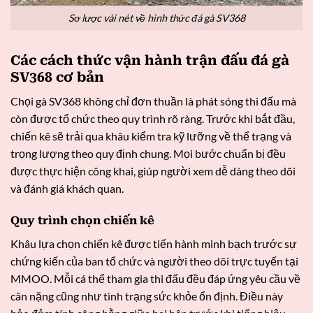
Sơ lược vài nét về hình thức đá gà SV368
Các cách thức vận hành trận đấu đá gà
SV368 cơ bản
Chọi gà SV368 không chỉ đơn thuần là phát sóng thi đấu mà
còn được tổ chức theo quy trình rõ ràng. Trước khi bắt đầu,
chiến kê sẽ trải qua khâu kiểm tra kỹ lưỡng về thể trạng và
trọng lượng theo quy định chung. Mọi bước chuẩn bị đều
được thực hiện công khai, giúp người xem dễ dàng theo dõi
và đánh giá khách quan.
Quy trình chọn chiến kê
Khâu lựa chọn chiến kê được tiến hành minh bạch trước sự
chứng kiến của ban tổ chức và người theo dõi trực tuyến tại
MMOO. Mỗi cá thể tham gia thi đấu đều đáp ứng yêu cầu về
cân nặng cũng như tình trạng sức khỏe ổn định. Điều này