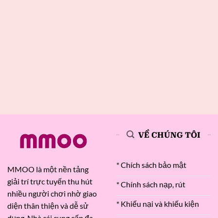
VỀ CHÚNG TÔI
* Chích sách bảo mật
MMOO là một nền tảng
giải trí trực tuyến thu hút
* Chính sách nạp, rút
nhiều người chơi nhờ giao
* Khiếu nại và khiếu kiện
diện thân thiện và dễ sử
dụng. Nhà cái cung cấp đa