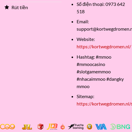
Số điện thoại:
0973 642
Rút tiền
518
Email:
support@kortwegdromen.n
Website:
https://kortwegdromen.nl/
Hashtag: #mmoo
#mmoocasino
#slotgamemmoo
#nhacaimmoo #dangky
mmoo
Sitemap:
https://kortwegdromen.nl/