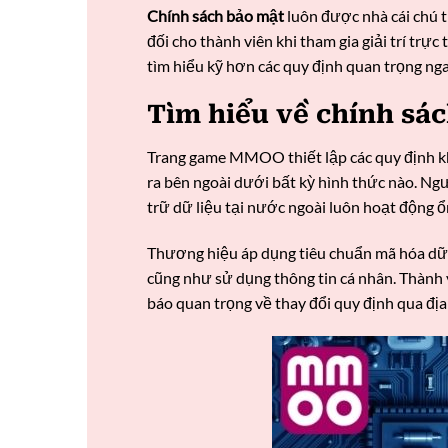
Chính sách bảo mật
luôn được nhà cái chú 
đối cho thành viên khi tham gia giải trí tr
tìm hiểu kỹ hơn các quy định quan trọng nga
Tìm hiểu về chính sác
Trang game MMOO thiết lập các quy định khắ
ra bên ngoài dưới bất kỳ hình thức nào. Ng
trữ dữ liệu tại nước ngoài luôn hoạt động ổn
Thương hiệu áp dụng tiêu chuẩn mã hóa dữ l
cũng như sử dụng thông tin cá nhân. Thành v
báo quan trọng về thay đổi quy định qua địa 