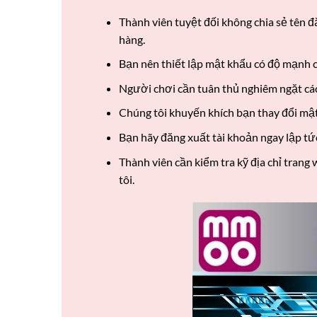
Thành viên tuyệt đối không chia sẻ tên 
hàng.
Bạn nên thiết lập mật khẩu có độ mạnh c
Người chơi cần tuân thủ nghiêm ngặt cá
Chúng tôi khuyến khích bạn thay đổi mật
Bạn hãy đăng xuất tài khoản ngay lập tức 
Thành viên cần kiểm tra kỹ địa chỉ tran
tôi.