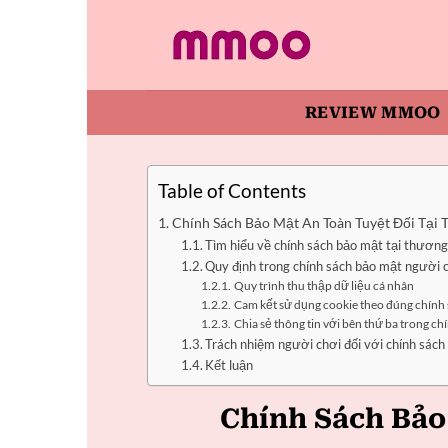
Bỏ
qua
nội
dung
REVIEW MMOO
Table of Contents
Chính Sách Bảo Mật An Toàn Tuyệt Đối Tại 
Tìm hiểu về chính sách bảo mật tại thương 
Quy định trong chính sách bảo mật người 
Quy trình thu thập dữ liệu cá nhân
Cam kết sử dụng cookie theo đúng chính 
Chia sẻ thông tin với bên thứ ba trong c
Trách nhiệm người chơi đối với chính sách
Kết luận
Chính Sách Bảo