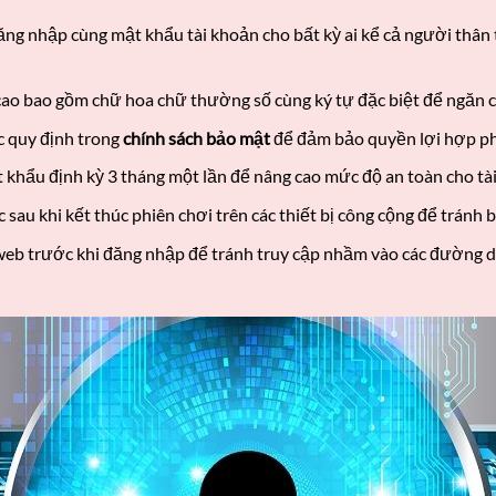
đăng nhập cùng mật khẩu tài khoản cho bất kỳ ai kể cả người thân
ao bao gồm chữ hoa chữ thường số cùng ký tự đặc biệt để ngăn ch
c quy định trong
chính sách bảo mật
để đảm bảo quyền lợi hợp phá
 khẩu định kỳ 3 tháng một lần để nâng cao mức độ an toàn cho tà
sau khi kết thúc phiên chơi trên các thiết bị công cộng để tránh b
g web trước khi đăng nhập để tránh truy cập nhầm vào các đường 