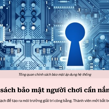
Tổng quan chính sách bảo mật áp dụng hệ thống
 sách bảo mật người chơi cần nắ
 để tạo ra môi trường giải trí công bằng. Thành viên mới bắt b