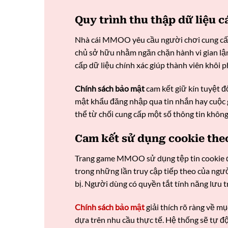
Quy trình thu thập dữ liệu c
Nhà cái MMOO yêu cầu người chơi cung cấp c
chủ sở hữu nhằm ngăn chặn hành vi gian lận.
cấp dữ liệu chính xác giúp thành viên khôi
Chính sách bảo mật
cam kết giữ kín tuyệt 
mật khẩu đăng nhập qua tin nhắn hay cuộc g
thể từ chối cung cấp một số thông tin không
Cam kết sử dụng cookie the
Trang game MMOO sử dụng tệp tin cookie để
trong những lần truy cập tiếp theo của ngườ
bị. Người dùng có quyền tắt tính năng lưu t
Chính sách bảo mật
giải thích rõ ràng về m
dựa trên nhu cầu thực tế. Hệ thống sẽ tự độ