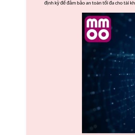
định kỳ để đảm bảo an toàn tối đa cho tài k