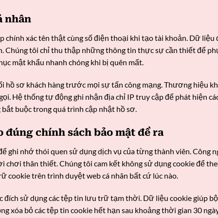
á nhân
hính xác tên thật cùng số điện thoại khi tạo tài khoản. Dữ liệu 
 Chúng tôi chỉ thu thập những thông tin thực sự cần thiết để phục
 phục mật khẩu nhanh chóng khi bị quên mất.
đối hồ sơ khách hàng trước mọi sự tấn công mạng. Thương hiệu k
ọi. Hệ thống tự động ghi nhận địa chỉ IP truy cập để phát hiện c
 bắt buộc trong quá trình cập nhật hồ sơ.
o đúng chính sách bảo mật đề ra
 ghi nhớ thói quen sử dụng dịch vụ của từng thành viên. Công ng
i chơi thân thiết. Chúng tôi cam kết không sử dụng cookie để theo
rữ cookie trên trình duyệt web cá nhân bất cứ lúc nào.
ục đích sử dụng các tệp tin lưu trữ tạm thời. Dữ liệu cookie giúp 
ng xóa bỏ các tệp tin cookie hết hạn sau khoảng thời gian 30 ngà