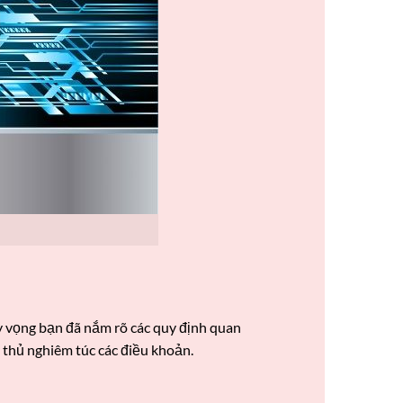
hy vọng bạn đã nắm rõ các quy định quan
 thủ nghiêm túc các điều khoản.