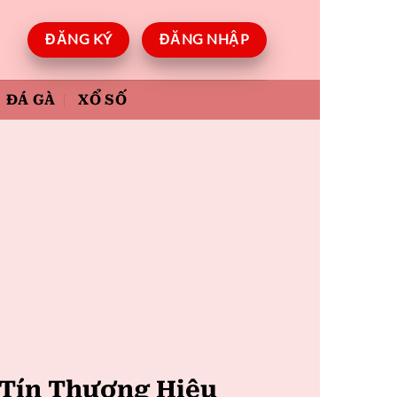
ĐĂNG KÝ
ĐĂNG NHẬP
ĐÁ GÀ
XỔ SỐ
Tín Thương Hiệu