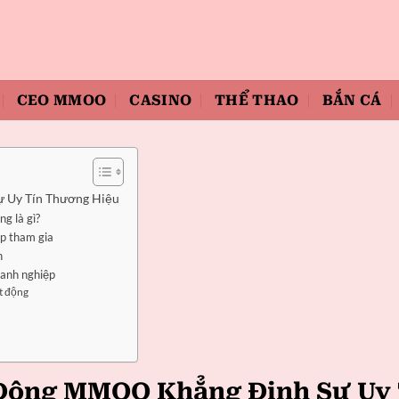
CEO MMOO
CASINO
THỂ THAO
BẮN CÁ
 Uy Tín Thương Hiệu
g là gì?
ép tham gia
h
oanh nghiệp
t động
 Động MMOO Khẳng Định Sự Uy 