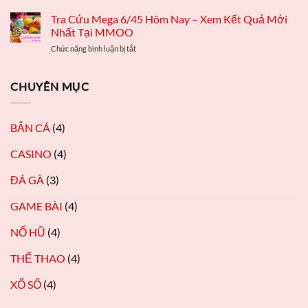
Keno
Nay
Từ
Quay
Tra Cứu Mega 6/45 Hôm Nay – Xem Kết Quả Mới
–
Trường
Số
MMOO
Nhất Tại MMOO
Gà
Trực
Công
ở
Chức năng bình luận bị tắt
Tuyến
Bố
Tra
MMOO
Minh
Cứu
–
Bạch
Mega
CHUYÊN MỤC
Định
6/45
Hình
Hôm
Phong
Nay
Cách
BẮN CÁ
(4)
–
Chơi
Xem
Mới
CASINO
(4)
Kết
Quả
Mới
ĐÁ GÀ
(3)
Nhất
Tại
GAME BÀI
(4)
MMOO
NỔ HŨ
(4)
THỂ THAO
(4)
XỔ SỐ
(4)