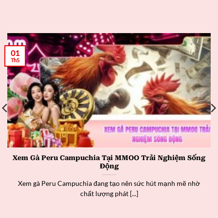
01
Th5
Xem Gà Peru Campuchia Tại MMOO Trải Nghiệm Sống
Động
Xem gà Peru Campuchia đang tạo nên sức hút mạnh mẽ nhờ
chất lượng phát [...]