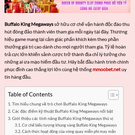
Buffalo King Megaways
sở hữu cơ chế vận hành độc đáo thu
hút đông đảo thành viên tham gia mỗi ngày tại đây. Thương
hiệu game mang lại cảm giác phấn khích kèm theo phần
thưởng giá trị cao dành cho mọi người tham gia. Tỷ lệ hoàn
trả cực lớn khiến sảnh cược trở thành địa chỉ lý tưởng cho
những ai ưa mạo hiểm đầu tư. Hãy bắt đầu hành trình chinh
phục đỉnh cao thắng lợi lớn cùng hệ thống
mmoobet.net
uy
tín hàng đầu.
Table of Contents
Tìm hiểu chung về trò chơi Buffalo King Megaways
Các đặc điểm kỹ thuật Buffalo King Megaways nổi bật
Giới thiệu các tính năng Buffalo King Megaways thú vị
Cơ chế biểu tượng khung vàng Buffalo King Megaways
Cách thức hoạt động của vòng quay miễn phí may mắn