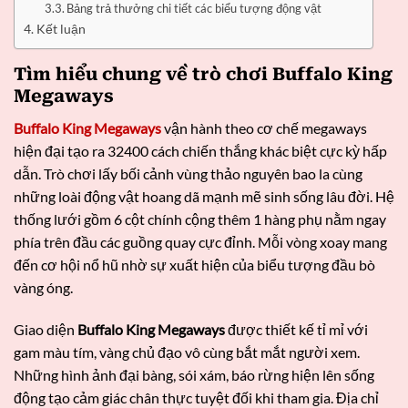
Bảng trả thưởng chi tiết các biểu tượng động vật
Kết luận
Tìm hiểu chung về trò chơi Buffalo King
Megaways
Buffalo King Megaways
vận hành theo cơ chế megaways
hiện đại tạo ra 32400 cách chiến thắng khác biệt cực kỳ hấp
dẫn. Trò chơi lấy bối cảnh vùng thảo nguyên bao la cùng
những loài động vật hoang dã mạnh mẽ sinh sống lâu đời. Hệ
thống lưới gồm 6 cột chính cộng thêm 1 hàng phụ nằm ngay
phía trên đầu các guồng quay cực đỉnh. Mỗi vòng xoay mang
đến cơ hội nổ hũ nhờ sự xuất hiện của biểu tượng đầu bò
vàng óng.
Giao diện
Buffalo King Megaways
được thiết kế tỉ mỉ với
gam màu tím, vàng chủ đạo vô cùng bắt mắt người xem.
Những hình ảnh đại bàng, sói xám, báo rừng hiện lên sống
động tạo cảm giác chân thực tuyệt đối khi tham gia. Địa chỉ