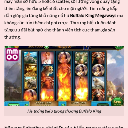
may mắn sở hữu 5 hoặc 6 scatter, số lượng vòng quay tặng
thêm tăng lên đáng kể nhất cho mọi người. Tính năng hấp
dẫn giúp gia tăng khả năng nổ hũ
Buffalo King Megaways
mà
không cần tốn thêm chi phí cược. Thương hiệu luôn dành
tặng ưu đãi bất ngờ cho thành viên tích cực tham gia săn
thưởng.
Hệ thống biểu tượng thưởng Buffalo King