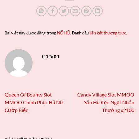
Bài viết này được đăng trong
NỔ HŨ
. Đánh dấu
liên kết thường trực
.
CTV01
Queen Of Bounty Slot
Candy Village Slot MMOO
MMOO Chinh Phục Hũ Nữ
Săn Hũ Kẹo Ngọt Nhận
Cướp Biển
Thưởng x2100